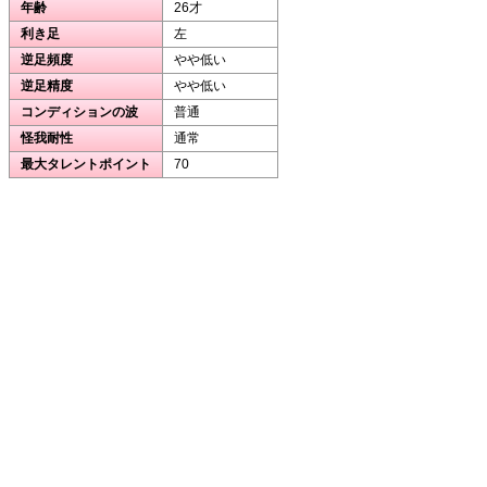
年齢
26才
利き足
左
逆足頻度
やや低い
逆足精度
やや低い
コンディションの波
普通
怪我耐性
通常
最大タレントポイント
70