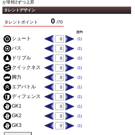
が常時2ずつ上昇
タレントデザイン
0
タレントポイント
/
70
次Pt
シュート
(1)
パス
(1)
ドリブル
(1)
クイックネス
(1)
脚力
(1)
エアバトル
(1)
ディフェンス
(1)
GK1
(1)
GK2
(1)
GK3
(1)