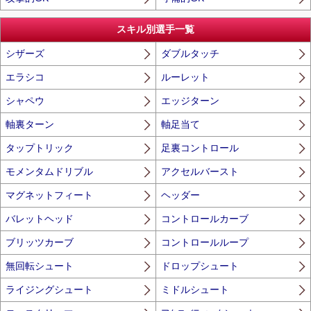
スキル別選手一覧
シザーズ
ダブルタッチ
エラシコ
ルーレット
シャペウ
エッジターン
軸裏ターン
軸足当て
タップトリック
足裏コントロール
モメンタムドリブル
アクセルバースト
マグネットフィート
ヘッダー
バレットヘッド
コントロールカーブ
ブリッツカーブ
コントロールループ
無回転シュート
ドロップシュート
ライジングシュート
ミドルシュート