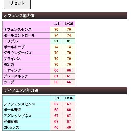
オフェンス能力値
Lv1
Lv36
オフェンスセンス
70
70
ボールコントロール
74
74
ドリブル
81
81
ボールキープ
74
74
グラウンダーパス
70
70
フライパス
70
70
決定力
70
70
ヘディング
66
66
プレースキック
61
61
カーブ
66
66
ディフェンス能力値
Lv1
Lv36
ディフェンスセンス
67
67
ボール奪取
68
68
アグレッシブネス
67
67
守備意識
67
67
GKセンス
40
40