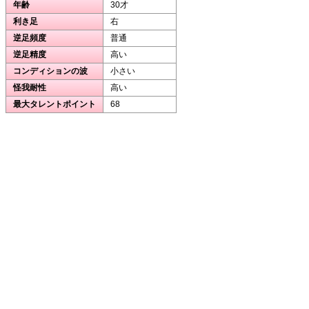
年齢
30才
利き足
右
逆足頻度
普通
逆足精度
高い
コンディションの波
小さい
怪我耐性
高い
最大タレントポイント
68