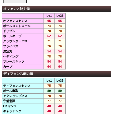
オフェンス能力値
Lv1
Lv35
オフェンスセンス
65
65
ボールコントロール
74
74
ドリブル
78
78
ボールキープ
62
62
グラウンダーパス
71
71
フライパス
76
76
決定力
54
54
ヘディング
78
78
プレースキック
54
54
カーブ
64
64
ディフェンス能力値
Lv1
Lv35
ディフェンスセンス
75
75
ボール奪取
80
80
アグレッシブネス
78
78
守備意識
77
77
GKセンス
40
40
キャッチング
40
40