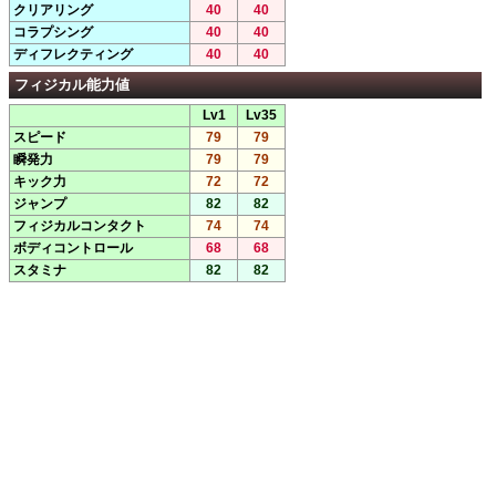
クリアリング
40
40
コラプシング
40
40
ディフレクティング
40
40
フィジカル能力値
Lv1
Lv35
スピード
79
79
瞬発力
79
79
キック力
72
72
ジャンプ
82
82
フィジカルコンタクト
74
74
ボディコントロール
68
68
スタミナ
82
82