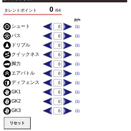
0
タレントポイント
/
64
次Pt
シュート
(1)
パス
(1)
ドリブル
(1)
クイックネス
(1)
脚力
(1)
エアバトル
(1)
ディフェンス
(1)
GK1
(1)
GK2
(1)
GK3
(1)