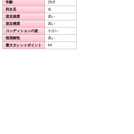
年齢
26才
利き足
右
逆足頻度
高い
逆足精度
高い
コンディションの波
小さい
怪我耐性
高い
最大タレントポイント
64