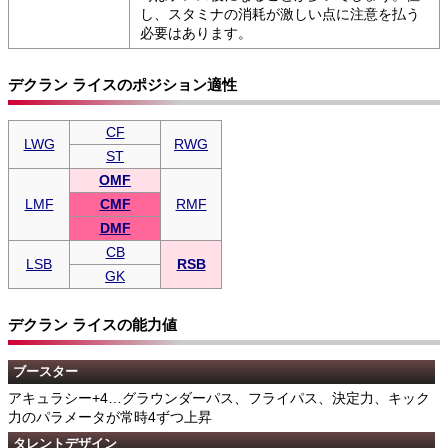
し、スタミナの消耗が激しい点に注意を払う
必要はあります。
デクラン ライスのポジション適性
CF
LWG
RWG
ST
OMF
LMF
CMF
RMF
DMF
CB
LSB
RSB
GK
デクラン ライスの能力値
ブースター
アキュラシー+4…グラウンダーパス、フライパス、決定力、キック
力のパラメータが常時4ずつ上昇
タレントデザイン