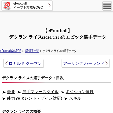
eFootball
イーフト攻略GOGO
【eFootball】
デクラン ライス
のエピック選手データ
(2026/5/28)
eFootball攻略TOP
＞
SP選手一覧
＞ デクラン ライスの選手データ
ロナルド クーマン
アーリング ハーランド
デクラン ライスの選手データ：目次
概要
選手プレースタイル
ポジション適性
能力値(タレントデザイン対応)
スキル
デクラン ライスの概要