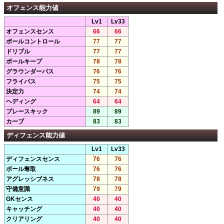
オフェンス能力値
Lv1
Lv33
オフェンスセンス
66
66
ボールコントロール
77
77
ドリブル
77
77
ボールキープ
78
78
グラウンダーパス
76
76
フライパス
75
75
決定力
74
74
ヘディング
64
64
プレースキック
89
89
カーブ
83
83
ディフェンス能力値
Lv1
Lv33
ディフェンスセンス
76
76
ボール奪取
76
76
アグレッシブネス
78
78
守備意識
79
79
GKセンス
40
40
キャッチング
40
40
クリアリング
40
40