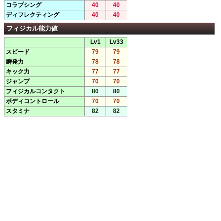
コラプシング
40
40
ディフレクティング
40
40
フィジカル能力値
Lv1
Lv33
スピード
79
79
瞬発力
78
78
キック力
77
77
ジャンプ
70
70
フィジカルコンタクト
80
80
ボディコントロール
70
70
スタミナ
82
82