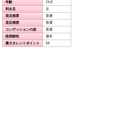
年齢
24才
利き足
左
逆足頻度
普通
逆足精度
普通
コンディションの波
普通
怪我耐性
通常
最大タレントポイント
56