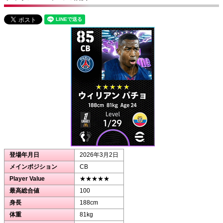
登場年月日
2026年3月2日
メインポジション
CB
Player Value
★★★★★
最高総合値
100
身長
188cm
体重
81kg