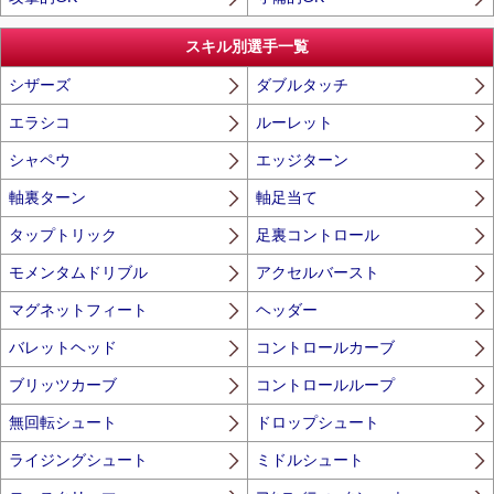
スキル別選手一覧
シザーズ
ダブルタッチ
エラシコ
ルーレット
シャペウ
エッジターン
軸裏ターン
軸足当て
タップトリック
足裏コントロール
モメンタムドリブル
アクセルバースト
マグネットフィート
ヘッダー
バレットヘッド
コントロールカーブ
ブリッツカーブ
コントロールループ
無回転シュート
ドロップシュート
ライジングシュート
ミドルシュート