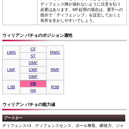
ディフェンス陣が崩れないように注意を払う
必要はあります。MF起用の場合は、選手への
指示で「ディフェンシブ」を設定しておくと
長所を生かしやすいでしょう。
ウィリアン パチョのポジション適性
CF
LWG
RWG
ST
OMF
LMF
CMF
RMF
DMF
CB
LSB
RSB
GK
ウィリアン パチョの能力値
ブースター
ディフェンス+3…ディフェンスセンス、ボール奪取、瞬発力、ジャ