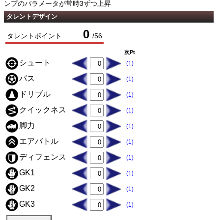
ンプのパラメータが常時3ずつ上昇
タレントデザイン
0
タレントポイント
/
56
次Pt
シュート
(1)
パス
(1)
ドリブル
(1)
クイックネス
(1)
脚力
(1)
エアバトル
(1)
ディフェンス
(1)
GK1
(1)
GK2
(1)
GK3
(1)