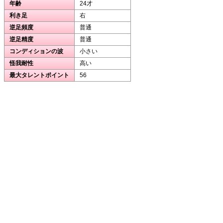
年齢
24才
利き足
右
逆足頻度
普通
逆足精度
普通
コンディションの波
小さい
怪我耐性
高い
最大タレントポイント
56