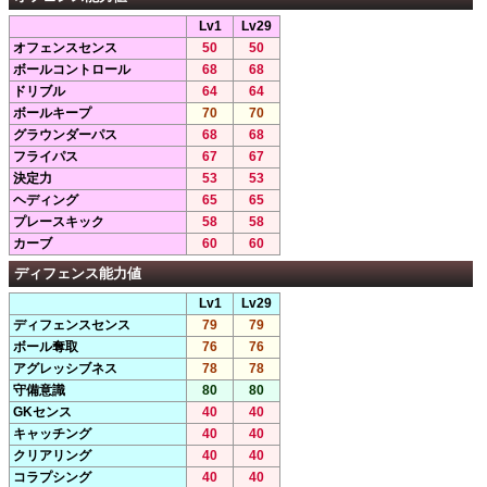
Lv1
Lv29
オフェンスセンス
50
50
ボールコントロール
68
68
ドリブル
64
64
ボールキープ
70
70
グラウンダーパス
68
68
フライパス
67
67
決定力
53
53
ヘディング
65
65
プレースキック
58
58
カーブ
60
60
ディフェンス能力値
Lv1
Lv29
ディフェンスセンス
79
79
ボール奪取
76
76
アグレッシブネス
78
78
守備意識
80
80
GKセンス
40
40
キャッチング
40
40
クリアリング
40
40
コラプシング
40
40