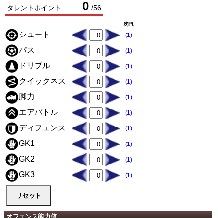
0
タレントポイント
/
56
次Pt
シュート
(1)
パス
(1)
ドリブル
(1)
クイックネス
(1)
脚力
(1)
エアバトル
(1)
ディフェンス
(1)
GK1
(1)
GK2
(1)
GK3
(1)
オフェンス能力値