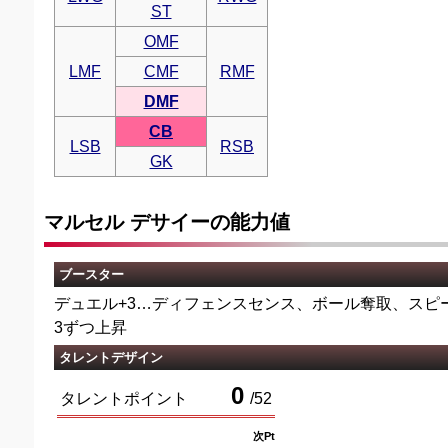
ST
OMF
LMF
CMF
RMF
DMF
CB
LSB
RSB
GK
マルセル デサイーの能力値
ブースター
デュエル+3…ディフェンスセンス、ボール奪取、スピ
3ずつ上昇
タレントデザイン
0
タレントポイント
/
52
次Pt