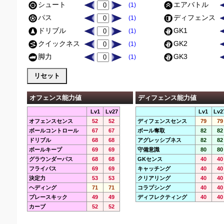
シュート
エアバトル
(1)
パス
ディフェンス
(1)
ドリブル
GK1
(1)
クイックネス
GK2
(1)
脚力
GK3
(1)
オフェンス能力値
ディフェンス能力値
Lv1
Lv27
Lv1
Lv2
オフェンスセンス
52
52
ディフェンスセンス
79
79
ボールコントロール
67
67
ボール奪取
82
82
ドリブル
68
68
アグレッシブネス
82
82
ボールキープ
69
69
守備意識
80
80
グラウンダーパス
68
68
GKセンス
40
40
フライパス
69
69
キャッチング
40
40
決定力
53
53
クリアリング
40
40
ヘディング
71
71
コラプシング
40
40
プレースキック
49
49
ディフレクティング
40
40
カーブ
52
52