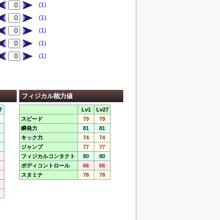
(1)
(1)
(1)
(1)
(1)
フィジカル能力値
7
Lv1
Lv27
スピード
79
79
瞬発力
81
81
キック力
74
74
ジャンプ
77
77
フィジカルコンタクト
80
80
ボディコントロール
66
66
スタミナ
78
78