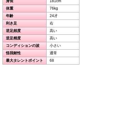
身長
181cm
体重
76kg
年齢
24才
利き足
右
逆足頻度
高い
逆足精度
高い
コンディションの波
小さい
怪我耐性
通常
最大タレントポイント
68