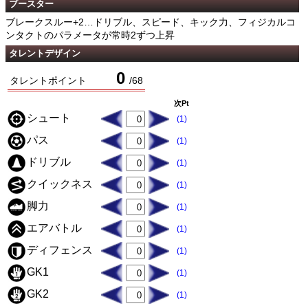
ブースター
ブレークスルー+2…ドリブル、スピード、キック力、フィジカルコ
ンタクトのパラメータが常時2ずつ上昇
タレントデザイン
0
タレントポイント
/
68
次Pt
シュート
(1)
パス
(1)
ドリブル
(1)
クイックネス
(1)
脚力
(1)
エアバトル
(1)
ディフェンス
(1)
GK1
(1)
GK2
(1)