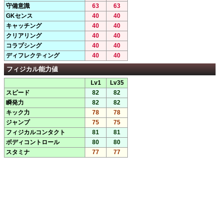
守備意識
63
63
GKセンス
40
40
キャッチング
40
40
クリアリング
40
40
コラプシング
40
40
ディフレクティング
40
40
フィジカル能力値
Lv1
Lv35
スピード
82
82
瞬発力
82
82
キック力
78
78
ジャンプ
75
75
フィジカルコンタクト
81
81
ボディコントロール
80
80
スタミナ
77
77