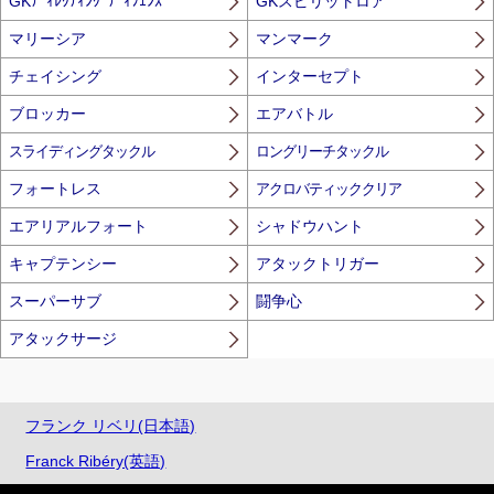
GKﾃﾞｨﾚｸﾃｨﾝｸﾞﾃﾞｨﾌｪﾝｽ
GKスピリットロア
マリーシア
マンマーク
チェイシング
インターセプト
ブロッカー
エアバトル
スライディングタックル
ロングリーチタックル
フォートレス
アクロバティッククリア
エアリアルフォート
シャドウハント
キャプテンシー
アタックトリガー
スーパーサブ
闘争心
アタックサージ
フランク リベリ(日本語)
Franck Ribéry(英語)