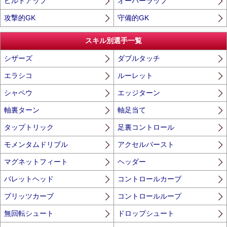
ビルドアップ
オーバーラップ
攻撃的GK
守備的GK
スキル別選手一覧
シザーズ
ダブルタッチ
エラシコ
ルーレット
シャペウ
エッジターン
軸裏ターン
軸足当て
タップトリック
足裏コントロール
モメンタムドリブル
アクセルバースト
マグネットフィート
ヘッダー
バレットヘッド
コントロールカーブ
ブリッツカーブ
コントロールループ
無回転シュート
ドロップシュート