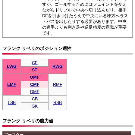
すが、ゴールするためにはフェイントを交え
ながらドリブルで中央へ切り込んだり、相手
DFを引きつけたうえで中央にいる味方へラス
トパスを出したりする必要があります。中央
の選手よりも利き足や逆足精度の意識が重要
です。
フランク リベリのポジション適性
CF
LWG
RWG
ST
OMF
LMF
CMF
RMF
DMF
CB
LSB
RSB
GK
フランク リベリの能力値
ブースター