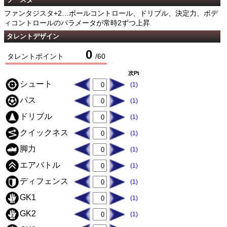
ファンタジスタ+2…ボールコントロール、ドリブル、決定力、ボデ
ィコントロールのパラメータが常時2ずつ上昇
タレントデザイン
0
タレントポイント
/
60
次Pt
シュート
(1)
パス
(1)
ドリブル
(1)
クイックネス
(1)
脚力
(1)
エアバトル
(1)
ディフェンス
(1)
GK1
(1)
GK2
(1)