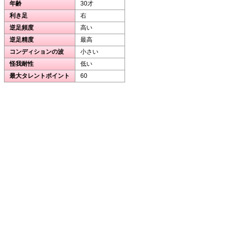
年齢
30才
利き足
右
逆足頻度
高い
逆足精度
最高
コンディションの波
小さい
怪我耐性
低い
最大タレントポイント
60