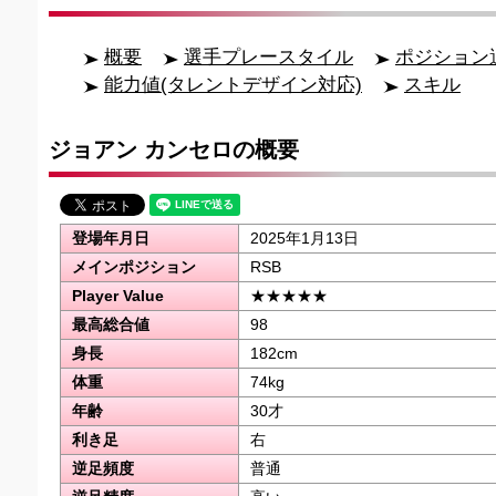
概要
選手プレースタイル
ポジション
能力値(タレントデザイン対応)
スキル
ジョアン カンセロの概要
登場年月日
2025年1月13日
メインポジション
RSB
Player Value
★★★★★
最高総合値
98
身長
182cm
体重
74kg
年齢
30才
利き足
右
逆足頻度
普通