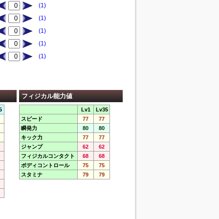
(1)
(1)
(1)
(1)
(1)
フィジカル能力値
5
Lv1
Lv35
スピード
77
77
瞬発力
80
80
キック力
77
77
ジャンプ
62
62
フィジカルコンタクト
68
68
ボディコントロール
75
75
スタミナ
79
79