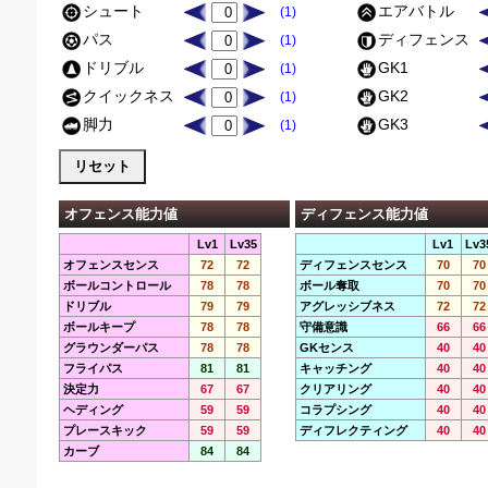
シュート
エアバトル
(1)
パス
ディフェンス
(1)
ドリブル
GK1
(1)
クイックネス
GK2
(1)
脚力
GK3
(1)
オフェンス能力値
ディフェンス能力値
Lv1
Lv35
Lv1
Lv3
オフェンスセンス
72
72
ディフェンスセンス
70
70
ボールコントロール
78
78
ボール奪取
70
70
ドリブル
79
79
アグレッシブネス
72
72
ボールキープ
78
78
守備意識
66
66
グラウンダーパス
78
78
GKセンス
40
40
フライパス
81
81
キャッチング
40
40
決定力
67
67
クリアリング
40
40
ヘディング
59
59
コラプシング
40
40
プレースキック
59
59
ディフレクティング
40
40
カーブ
84
84