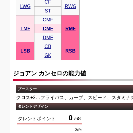
CF
LWG
RWG
ST
OMF
LMF
CMF
RMF
DMF
CB
LSB
RSB
GK
ジョアン カンセロの能力値
ブースター
クロス+2…フライパス、カーブ、スピード、スタミナ
タレントデザイン
0
タレントポイント
/
68
次Pt