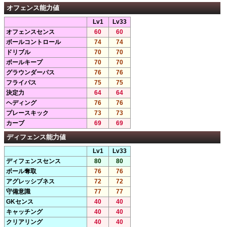
オフェンス能力値
Lv1
Lv33
オフェンスセンス
60
60
ボールコントロール
74
74
ドリブル
70
70
ボールキープ
70
70
グラウンダーパス
76
76
フライパス
75
75
決定力
64
64
ヘディング
76
76
プレースキック
73
73
カーブ
69
69
ディフェンス能力値
Lv1
Lv33
ディフェンスセンス
80
80
ボール奪取
76
76
アグレッシブネス
72
72
守備意識
77
77
GKセンス
40
40
キャッチング
40
40
クリアリング
40
40