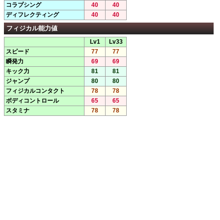
コラプシング
40
40
ディフレクティング
40
40
フィジカル能力値
Lv1
Lv33
スピード
77
77
瞬発力
69
69
キック力
81
81
ジャンプ
80
80
フィジカルコンタクト
78
78
ボディコントロール
65
65
スタミナ
78
78