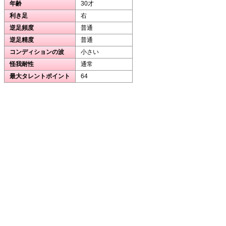
年齢
30才
利き足
右
逆足頻度
普通
逆足精度
普通
コンディションの波
小さい
怪我耐性
通常
最大タレントポイント
64