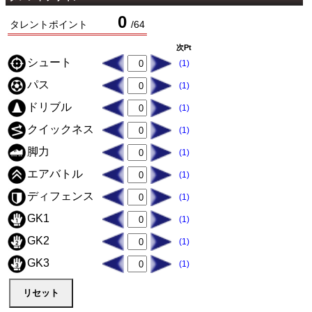
0
タレントポイント
/
64
次Pt
シュート
(1)
パス
(1)
ドリブル
(1)
クイックネス
(1)
脚力
(1)
エアバトル
(1)
ディフェンス
(1)
GK1
(1)
GK2
(1)
GK3
(1)