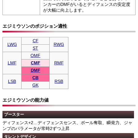
ンカーのDMFがいるとディフェンスの安定度
が大幅に向上します。
エジミウソンのポジション適性
CF
LWG
RWG
ST
OMF
LMF
CMF
RMF
DMF
CB
LSB
RSB
GK
エジミウソンの能力値
ブースター
ディフェンス+2…ディフェンスセンス、ボール奪取、瞬発力、ジャ
ンプのパラメータが常時2ずつ上昇
タレントデザイン