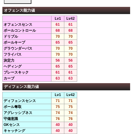
オフェンス能力値
Lv1
Lv42
オフェンスセンス
61
61
ボールコントロール
68
68
ドリブル
70
70
ボールキープ
65
65
グラウンダーパス
70
70
フライパス
70
70
決定力
56
56
ヘディング
65
65
プレースキック
61
61
カーブ
63
63
ディフェンス能力値
Lv1
Lv42
ディフェンスセンス
71
71
ボール奪取
75
75
アグレッシブネス
74
74
守備意識
76
76
GKセンス
40
40
キャッチング
40
40