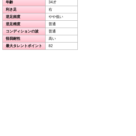
年齢
34才
利き足
右
逆足頻度
やや低い
逆足精度
普通
コンディションの波
普通
怪我耐性
高い
最大タレントポイント
82