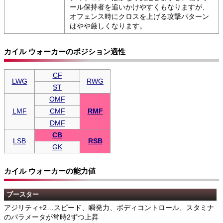
ール保持者を追いかけやすくもなりますが、
オフェンス時にクロスを上げる攻撃パターン
はやや厳しくなります。
カイル ウォーカーのポジション適性
CF
LWG
RWG
ST
OMF
LMF
CMF
RMF
DMF
CB
LSB
RSB
GK
カイル ウォーカーの能力値
ブースター
アジリティ+2…スピード、瞬発力、ボディコントロール、スタミナ
のパラメータが常時2ずつ上昇