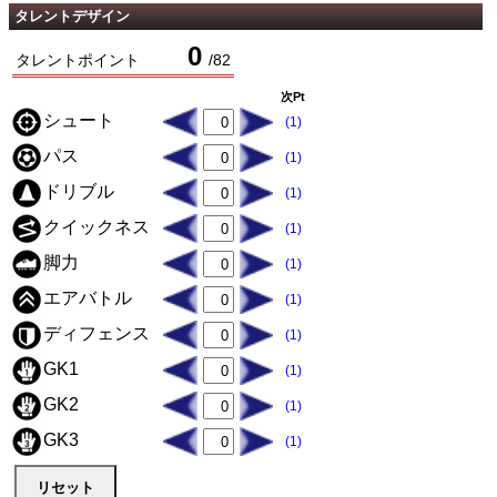
タレントデザイン
0
タレントポイント
/
82
次Pt
シュート
(1)
パス
(1)
ドリブル
(1)
クイックネス
(1)
脚力
(1)
エアバトル
(1)
ディフェンス
(1)
GK1
(1)
GK2
(1)
GK3
(1)