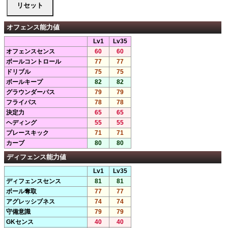
オフェンス能力値
Lv1
Lv35
オフェンスセンス
60
60
ボールコントロール
77
77
ドリブル
75
75
ボールキープ
82
82
グラウンダーパス
79
79
フライパス
78
78
決定力
65
65
ヘディング
55
55
プレースキック
71
71
カーブ
80
80
ディフェンス能力値
Lv1
Lv35
ディフェンスセンス
81
81
ボール奪取
77
77
アグレッシブネス
74
74
守備意識
79
79
GKセンス
40
40