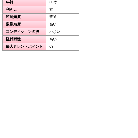
年齢
30才
利き足
右
逆足頻度
普通
逆足精度
高い
コンディションの波
小さい
怪我耐性
高い
最大タレントポイント
68