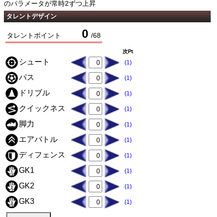
のパラメータが常時2ずつ上昇
タレントデザイン
0
タレントポイント
/
68
次Pt
シュート
(1)
パス
(1)
ドリブル
(1)
クイックネス
(1)
脚力
(1)
エアバトル
(1)
ディフェンス
(1)
GK1
(1)
GK2
(1)
GK3
(1)