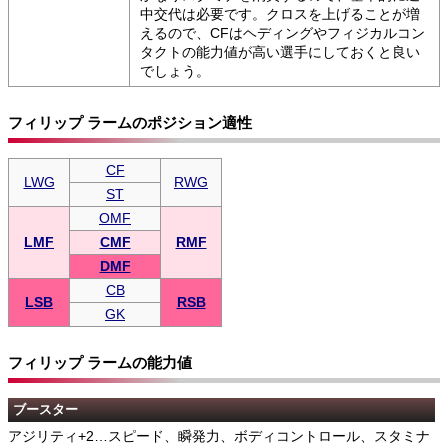
中交代は必要です。クロスを上げることが増
えるので、CFはヘディングやフィジカルコン
タクトの能力値が高い選手にしておくと良い
でしょう。
フィリップ ラームのポジション適性
CF
LWG
RWG
ST
OMF
LMF
CMF
RMF
DMF
CB
LSB
RSB
GK
フィリップ ラームの能力値
ブースター
アジリティ+2…スピード、瞬発力、ボディコントロール、スタミナ