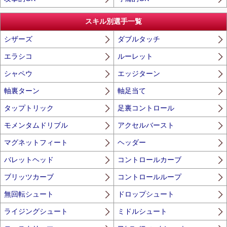
スキル別選手一覧
シザーズ
ダブルタッチ
エラシコ
ルーレット
シャペウ
エッジターン
軸裏ターン
軸足当て
タップトリック
足裏コントロール
モメンタムドリブル
アクセルバースト
マグネットフィート
ヘッダー
バレットヘッド
コントロールカーブ
ブリッツカーブ
コントロールループ
無回転シュート
ドロップシュート
ライジングシュート
ミドルシュート