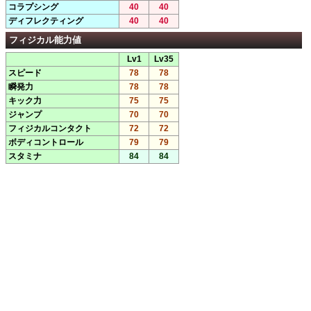
コラプシング
40
40
ディフレクティング
40
40
フィジカル能力値
Lv1
Lv35
スピード
78
78
瞬発力
78
78
キック力
75
75
ジャンプ
70
70
フィジカルコンタクト
72
72
ボディコントロール
79
79
スタミナ
84
84