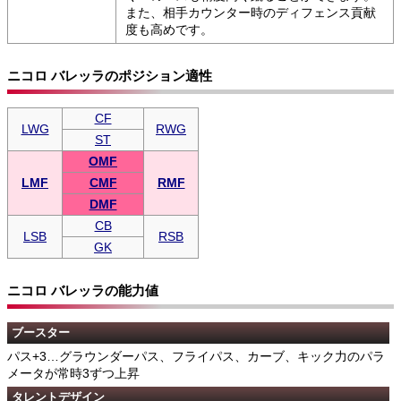
また、相手カウンター時のディフェンス貢献
度も高めです。
ニコロ バレッラのポジション適性
CF
LWG
RWG
ST
OMF
LMF
CMF
RMF
DMF
CB
LSB
RSB
GK
ニコロ バレッラの能力値
ブースター
パス+3…グラウンダーパス、フライパス、カーブ、キック力のパラ
メータが常時3ずつ上昇
タレントデザイン