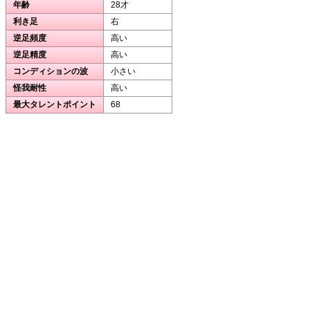
年齢
28才
利き足
右
逆足頻度
高い
逆足精度
高い
コンディションの波
小さい
怪我耐性
高い
最大タレントポイント
68