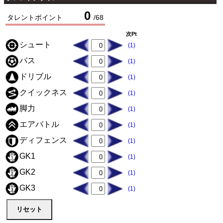
0
タレントポイント
/
68
次Pt
シュート
(1)
パス
(1)
ドリブル
(1)
クイックネス
(1)
脚力
(1)
エアバトル
(1)
ディフェンス
(1)
GK1
(1)
GK2
(1)
GK3
(1)