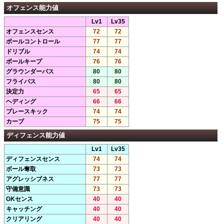
オフェンス能力値
Lv1
Lv35
オフェンスセンス
72
72
ボールコントロール
77
77
ドリブル
74
74
ボールキープ
76
76
グラウンダーパス
80
80
フライパス
80
80
決定力
65
65
ヘディング
66
66
プレースキック
74
74
カーブ
75
75
ディフェンス能力値
Lv1
Lv35
ディフェンスセンス
74
74
ボール奪取
73
73
アグレッシブネス
77
77
守備意識
73
73
GKセンス
40
40
キャッチング
40
40
クリアリング
40
40