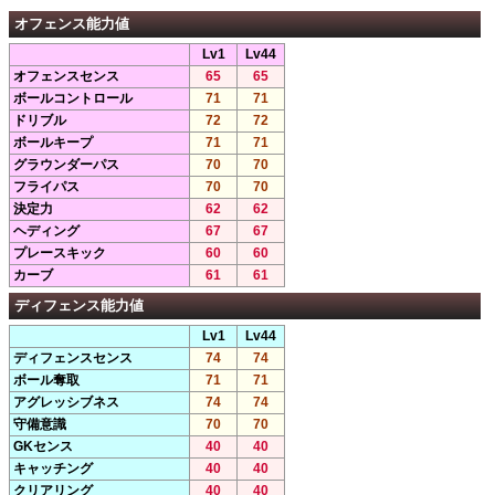
オフェンス能力値
Lv1
Lv44
オフェンスセンス
65
65
ボールコントロール
71
71
ドリブル
72
72
ボールキープ
71
71
グラウンダーパス
70
70
フライパス
70
70
決定力
62
62
ヘディング
67
67
プレースキック
60
60
カーブ
61
61
ディフェンス能力値
Lv1
Lv44
ディフェンスセンス
74
74
ボール奪取
71
71
アグレッシブネス
74
74
守備意識
70
70
GKセンス
40
40
キャッチング
40
40
クリアリング
40
40