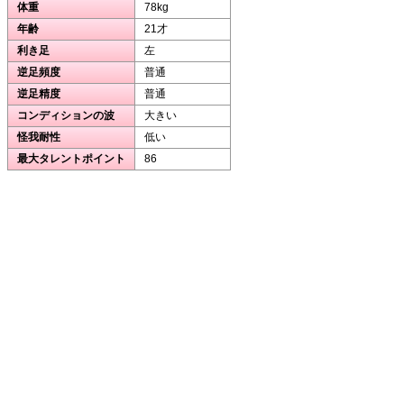
体重
78kg
年齢
21才
利き足
左
逆足頻度
普通
逆足精度
普通
コンディションの波
大きい
怪我耐性
低い
最大タレントポイント
86