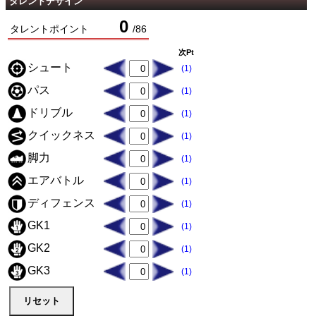
タレントデザイン
0
タレントポイント
/
86
次Pt
シュート
(1)
パス
(1)
ドリブル
(1)
クイックネス
(1)
脚力
(1)
エアバトル
(1)
ディフェンス
(1)
GK1
(1)
GK2
(1)
GK3
(1)