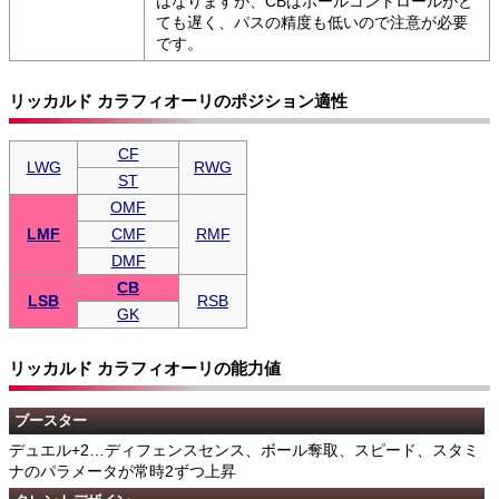
はなりますが、CBはボールコントロールがと
ても遅く、パスの精度も低いので注意が必要
です。
リッカルド カラフィオーリのポジション適性
CF
LWG
RWG
ST
OMF
LMF
CMF
RMF
DMF
CB
LSB
RSB
GK
リッカルド カラフィオーリの能力値
ブースター
デュエル+2…ディフェンスセンス、ボール奪取、スピード、スタミ
ナのパラメータが常時2ずつ上昇