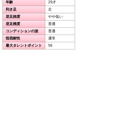
年齢
29才
利き足
左
逆足頻度
やや低い
逆足精度
普通
コンディションの波
普通
怪我耐性
通常
最大タレントポイント
56