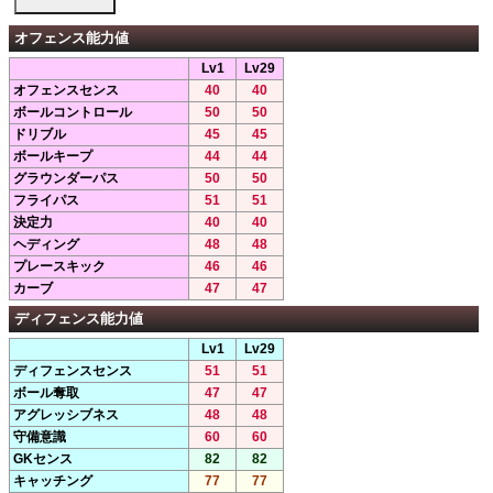
オフェンス能力値
Lv1
Lv29
オフェンスセンス
40
40
ボールコントロール
50
50
ドリブル
45
45
ボールキープ
44
44
グラウンダーパス
50
50
フライパス
51
51
決定力
40
40
ヘディング
48
48
プレースキック
46
46
カーブ
47
47
ディフェンス能力値
Lv1
Lv29
ディフェンスセンス
51
51
ボール奪取
47
47
アグレッシブネス
48
48
守備意識
60
60
GKセンス
82
82
キャッチング
77
77