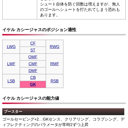
シュート自体を防ぐ回数は増えますが、無人
のゴールへシュートを打たれてしまう恐れも
あります。
イケル カシージャスのポジション適性
CF
LWG
RWG
ST
OMF
LMF
CMF
RMF
DMF
CB
LSB
RSB
GK
イケル カシージャスの能力値
ブースター
ゴールセービング+2…GKセンス、クリアリング、コラプシング、デ
ィフレクティングのパラメータが常時2ずつ上昇