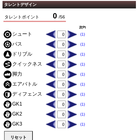
タレントデザイン
0
タレントポイント
/
56
次Pt
シュート
(1)
パス
(1)
ドリブル
(1)
クイックネス
(1)
脚力
(1)
エアバトル
(1)
ディフェンス
(1)
GK1
(1)
GK2
(1)
GK3
(1)