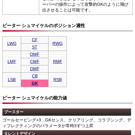
ーパーの操作によって攻撃的GKのように飛び
出させることは可能です。
ピーター シュマイケルのポジション適性
CF
LWG
RWG
ST
OMF
LMF
CMF
RMF
DMF
CB
LSB
RSB
GK
ピーター シュマイケルの能力値
ブースター
ゴールセービング+3…GKセンス、クリアリング、コラプシング、デ
ィフレクティングのパラメータが常時3ずつ上昇
タレントデザイン