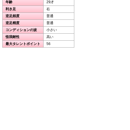
年齢
29才
利き足
右
逆足頻度
普通
逆足精度
普通
コンディションの波
小さい
怪我耐性
高い
最大タレントポイント
56