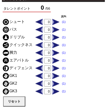
0
タレントポイント
/
56
次Pt
シュート
(1)
パス
(1)
ドリブル
(1)
クイックネス
(1)
脚力
(1)
エアバトル
(1)
ディフェンス
(1)
GK1
(1)
GK2
(1)
GK3
(1)