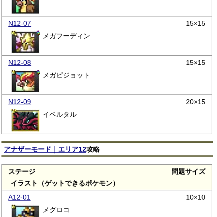
N12-07
15×15
メガフーディン
N12-08
15×15
メガピジョット
N12-09
20×15
イベルタル
アナザーモード｜エリア12
攻略
ステージ
問題サイズ
イラスト（ゲットできるポケモン）
A12-01
10×10
メグロコ