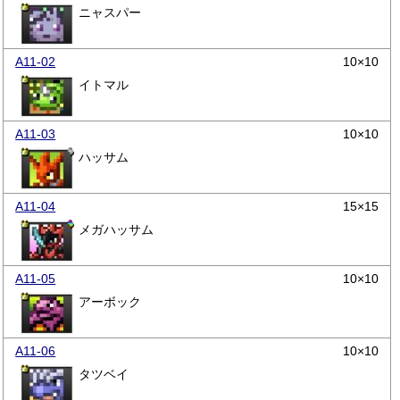
ニャスパー
A11-02
10×10
イトマル
A11-03
10×10
ハッサム
A11-04
15×15
メガハッサム
A11-05
10×10
アーボック
A11-06
10×10
タツベイ