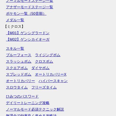
ノーマルモードステージ一覧
アナザーモードステージ一覧
ポケモン一覧（50音順）
メダル一覧
【ミクロス】
【M01】ゲンシグラードン
【M02】ゲンシカイオーガ
スキル一覧
ブルーフォース
ライジングボム
スラッシュボム
クロスボム
スクエアボム
ダイヤボム
スプレッドボム
オートリカバリーX
オートリカバリー
ハイパースキャン
スロウタイム
フリーズタイム
ひみつのパスワード
デイリートレーニング攻略
ノーマルモード必須テクニック解説
無課金で効率良く進める攻略法