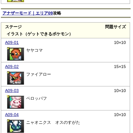
アナザーモード｜エリア09
攻略
ステージ
問題サイズ
イラスト（ゲットできるポケモン）
A09-01
10×10
ヤヤコマ
A09-02
15×15
ファイアロー
A09-03
10×10
ペロッパフ
A09-04
10×10
ニャオニクス オスのすがた