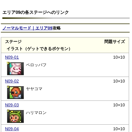
エリア09の各ステージへのリンク
ノーマルモード｜エリア09
攻略
ステージ
問題サイズ
イラスト（ゲットできるポケモン）
N09-01
10×10
ペロッパフ
N09-02
10×10
ヤヤコマ
N09-03
10×10
ハリマロン
N09-04
10×10