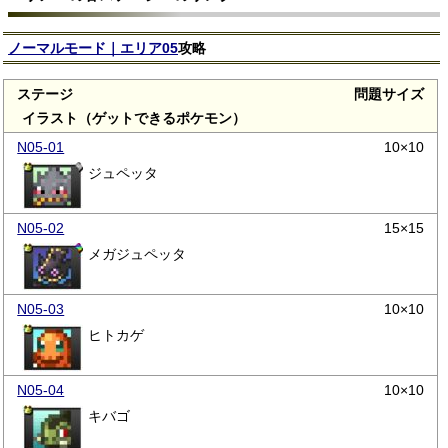
ノーマルモード｜エリア05
攻略
ステージ
問題サイズ
イラスト（ゲットできるポケモン）
N05-01
10×10
ジュペッタ
N05-02
15×15
メガジュペッタ
N05-03
10×10
ヒトカゲ
N05-04
10×10
キバゴ