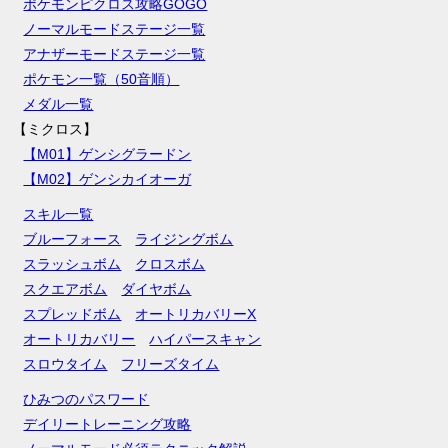
ポケモンピクロス攻略GOGO
ノーマルモードステージ一覧
アナザーモードステージ一覧
ポケモン一覧（50音順）
メダル一覧
【ミクロス】
【M01】ゲンシグラードン
【M02】ゲンシカイオーガ
スキル一覧
ブルーフォース
ライジングボム
スラッシュボム
クロスボム
スクエアボム
ダイヤボム
スプレッドボム
オートリカバリーX
オートリカバリー
ハイパースキャン
スロウタイム
フリーズタイム
ひみつのパスワード
デイリートレーニング攻略