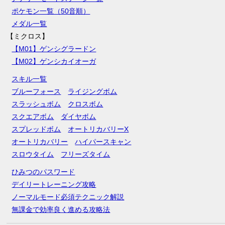
ポケモン一覧（50音順）
メダル一覧
【ミクロス】
【M01】ゲンシグラードン
【M02】ゲンシカイオーガ
スキル一覧
ブルーフォース
ライジングボム
スラッシュボム
クロスボム
スクエアボム
ダイヤボム
スプレッドボム
オートリカバリーX
オートリカバリー
ハイパースキャン
スロウタイム
フリーズタイム
ひみつのパスワード
デイリートレーニング攻略
ノーマルモード必須テクニック解説
無課金で効率良く進める攻略法