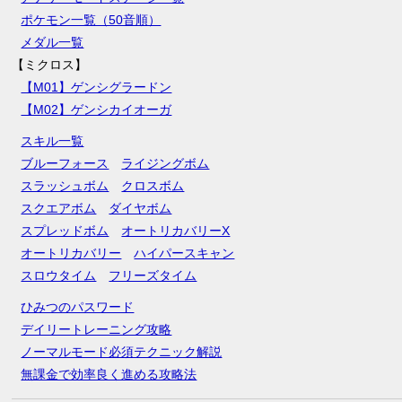
ポケモン一覧（50音順）
メダル一覧
【ミクロス】
【M01】ゲンシグラードン
【M02】ゲンシカイオーガ
スキル一覧
ブルーフォース
ライジングボム
スラッシュボム
クロスボム
スクエアボム
ダイヤボム
スプレッドボム
オートリカバリーX
オートリカバリー
ハイパースキャン
スロウタイム
フリーズタイム
ひみつのパスワード
デイリートレーニング攻略
ノーマルモード必須テクニック解説
無課金で効率良く進める攻略法