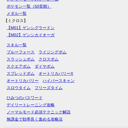
ポケモン一覧（50音順）
メダル一覧
【ミクロス】
【M01】ゲンシグラードン
【M02】ゲンシカイオーガ
スキル一覧
ブルーフォース
ライジングボム
スラッシュボム
クロスボム
スクエアボム
ダイヤボム
スプレッドボム
オートリカバリーX
オートリカバリー
ハイパースキャン
スロウタイム
フリーズタイム
ひみつのパスワード
デイリートレーニング攻略
ノーマルモード必須テクニック解説
無課金で効率良く進める攻略法