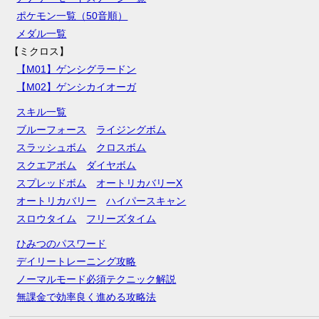
ポケモン一覧（50音順）
メダル一覧
【ミクロス】
【M01】ゲンシグラードン
【M02】ゲンシカイオーガ
スキル一覧
ブルーフォース
ライジングボム
スラッシュボム
クロスボム
スクエアボム
ダイヤボム
スプレッドボム
オートリカバリーX
オートリカバリー
ハイパースキャン
スロウタイム
フリーズタイム
ひみつのパスワード
デイリートレーニング攻略
ノーマルモード必須テクニック解説
無課金で効率良く進める攻略法