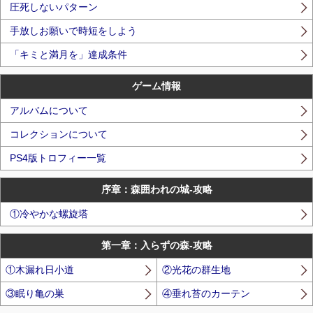
圧死しないパターン
手放しお願いで時短をしよう
「キミと満月を」達成条件
ゲーム情報
アルバムについて
コレクションについて
PS4版トロフィー一覧
序章：森囲われの城-攻略
①冷やかな螺旋塔
第一章：入らずの森-攻略
①木漏れ日小道
②光花の群生地
③眠り亀の巣
④垂れ苔のカーテン