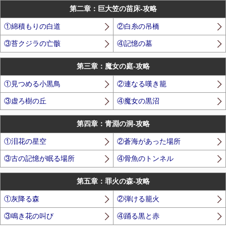
第二章：巨大笠の苗床-攻略
①綿積もりの白道
②白糸の吊橋
③苔クジラの亡骸
④記憶の墓
第三章：魔女の庭-攻略
①見つめる小黒鳥
②連なる嘆き籠
③虚ろ樹の丘
④魔女の黒沼
第四章：青淵の洞-攻略
①泪花の星空
②蒼海があった場所
③古の記憶が眠る場所
④骨魚のトンネル
第五章：罪火の森-攻略
①灰降る森
②弾ける籠火
③鳴き花の叫び
④踊る黒と赤