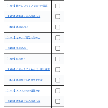
【P314】段々になっている途中の雪原
【P315】横断幕付近の道路わき
【P316】氷の道の上
【P317】キャンプ付近の岩の上
【P318】氷の道の上
【P319】線路わき
【P320】ロゼッタてんもんだい南の崖下
【P321】氷の橋から西側すぐの崖下
【P322】トンネル南の道路わき
【P323】横断幕付近の道路わき