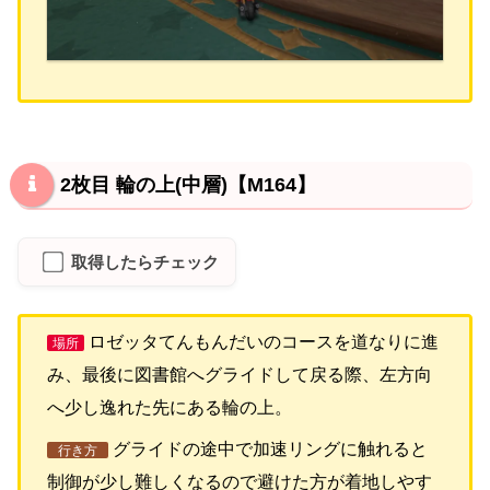
2枚目 輪の上(中層)【M164】
取得したらチェック
ロゼッタてんもんだいのコースを道なりに進
場所
み、最後に図書館へグライドして戻る際、左方向
へ少し逸れた先にある輪の上。
グライドの途中で加速リングに触れると
行き方
制御が少し難しくなるので避けた方が着地しやす