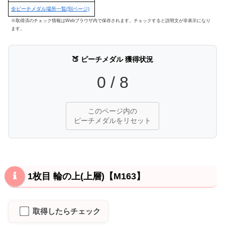
全ピーチメダル場所一覧(別ページ)
※取得済のチェック情報はWebブラウザ内で保存されます。チェックすると説明文が非表示になり
ます。
🍑 ピーチメダル 獲得状況
0
/
8
このページ内の
ピーチメダルをリセット
1枚目 輪の上(上層)【M163】
取得したらチェック