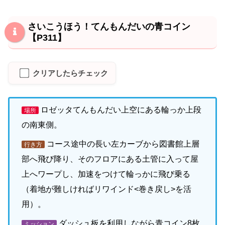
さいこうほう！てんもんだいの青コイン
【P311】
クリアしたらチェック
ロゼッタてんもんだい上空にある輪っか上段
場所
の南東側。
コース途中の長い左カーブから図書館上層
行き方
部へ飛び降り、そのフロアにある土管に入って屋
上へワープし、加速をつけて輪っかに飛び乗る
（着地が難しければリワインド<巻き戻し>を活
用）。
ダッシュ板を利用しながら青コイン8枚
ミッション