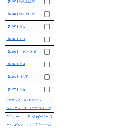
【M163】輪の上(上層)
【M164】輪の上(中層)
【M165】高台
【M166】高台
【M167】キャンプ付近
【M168】高台
【M169】橋の下
【M170】高台
おばけシネマ方面(別ページ)
ショーニューロード方面(別ページ)
DKスノーマウンテン方面(別ページ)
アイスビルディング方面(別ページ)