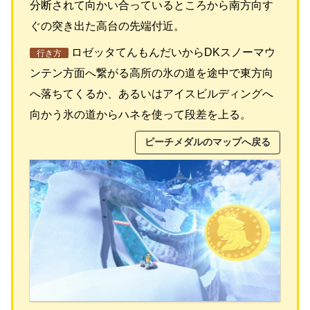
分断されて向かい合っているところから南方向す
ぐの突き出た高台の先端付近。
ロゼッタてんもんだいからDKスノーマウ
行き方
ンテン方面へ繋がる高所の氷の道を途中で東方向
へ落ちてくるか、あるいはアイスビルディングへ
向かう氷の道からハネを使って段差を上る。
ピーチメダルのマップへ戻る