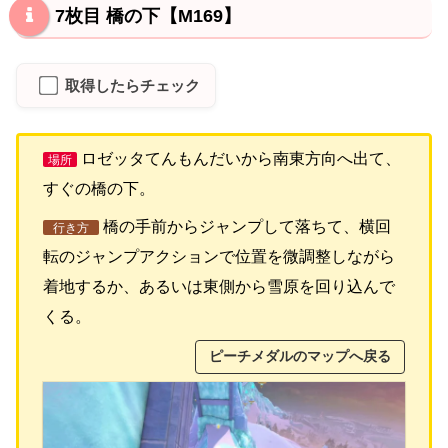
7枚目 橋の下【M169】
取得したらチェック
ロゼッタてんもんだいから南東方向へ出て、
場所
すぐの橋の下。
橋の手前からジャンプして落ちて、横回
行き方
転のジャンプアクションで位置を微調整しながら
着地するか、あるいは東側から雪原を回り込んで
くる。
ピーチメダルのマップへ戻る