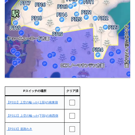
Pスイッチの場所
クリア済
【P311】上空の輪っか(上段)の南東側
【P312】上空の輪っか(下段)の南西側
【P313】道路わき