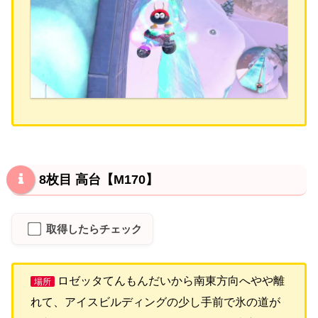
8枚目 高台【M170】
取得したらチェック
ロゼッタてんもんだいから南東方向へやや離
場所
れて、アイスビルディングの少し手前で氷の道が