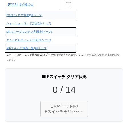
【P324】氷の道の上
おばけシネマ方面(別ページ)
ショーニューロード方面(別ページ)
DKスノーマウンテン方面(別ページ)
アイスビルディング方面(別ページ)
全Pスイッチ場所一覧(別ページ)
※クリア済のチェック情報はWebブラウザ内で保存されます。チェックすると説明文が非表示にな
ります。
🟦 Pスイッチ クリア状況
0
/
14
このページ内の
Pスイッチをリセット